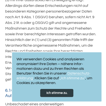
Allerdings dürfen diese Entscheidungen nicht auf
besonderen Kategorien personenbezogener Daten
nach Art. 9 Abs. 1 DSGVO beruhen, sofern nicht Art. 9
Abs. 2 lit. a oder g DSGVO gilt und angemessene
Maßnahmen zum Schutz der Rechte und Freiheiten
sowie Ihrer berechtigten Interessen getroffen wurden.
Hinsichtlich der in (1) und (3) genannten Fälle trifft der
Verantwortliche angemessene Maßnahmen, um die
Rechte und Freiheiten sowie Ihre berechtigten
Interessen zu wahren, wozu mindestens das Recht auf
Wir verwenden Cookies und analysieren
Erwirkung des Eingreifens einer Person seitens des
anonymisiert Ihre Daten – nähere Infor­
Verantwortlichen, auf Darlegung des eigenen
mationen dazu und zu Ihren Rechten als
Benutzer finden Sie in unserer
Daten­schutz­
Standpunkts und auf Anfechtung der Entscheidung
erklärung
. Klicken Sie auf
„Ich stimme zu.“
, um
gehört.
Cookies zu akzeptieren.
6.10 Recht auf Beschwerde bei einer
Ich stimme zu.
Aufsichtsbehörde
Unbeschadet eines anderweitigen